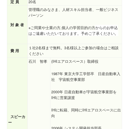
20名
定 員
管理職のみなさま、人材スキル担当者、一般ビジネス
パーソン
対 象 者
※ご同業や士業の方,個人の学習目的の方
からのお申込
はご遠慮いただいております。
予めご了承ください。
１社2名様まで無料。3名様以上ご参加の場合はご相談
費 用
ください
石川 智孝
(IHIエアロスペース）取締役
1987年 東京大学工学部卒 日産自動車入
社 宇宙航空事業部
2000年 日産自動車が宇宙航空事業部を
IHIに営業譲渡
IHIに転籍、同時にIHIエアロスペースに出
向
スピーカ
ー
2006年 システム開発担当部長