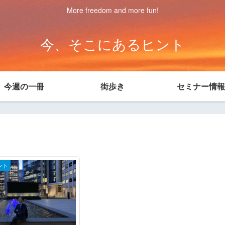
More freedom and more fun!
今、そこにあるヒント
今週の一冊
街歩き
セミナー情報
ント