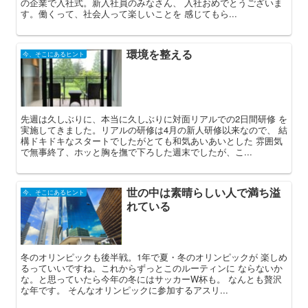
の企業で入社式。新入社員のみなさん、 入社おめでとうございま
す。働くって、社会人って楽しいことを 感じてもら...
環境を整える
今、そこにあるヒント
先週は久しぶりに、本当に久しぶりに対面リアルでの2日間研修 を
実施してきました。リアルの研修は4月の新人研修以来なので、 結
構ドキドキなスタートでしたがとても和気あいあいとした 雰囲気
で無事終了、ホッと胸を撫で下ろした週末でしたが、こ...
世の中は素晴らしい人で満ち溢
今、そこにあるヒント
れている
冬のオリンピックも後半戦。1年で夏・冬のオリンピックが 楽しめ
るっていいですね。これからずっとこのルーティンに ならないか
な。と思っていたら今年の冬にはサッカーW杯も。 なんとも贅沢
な年です。 そんなオリンピックに参加するアスリ...