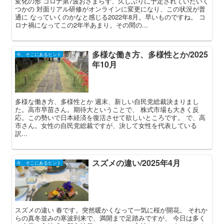
変化の形 コロナ第7波おさまらず、久しぶりに予定されていたいく
つかの 対面リアル研修がオンラインに変更になり、この状況が普
通に なっていくのかなと感じる2022年8月。早いものですね。 コ
ロナ禍になってこの2年半あまり。その間の...
多様な働き方、多様性とか/2025
今、そこにあるヒント
年10月
多様な働き方、多様性とか 週末、新しい自民党総裁決まりまし
た。高市早苗さん。期待大ということで、 株式市場も大きく反
応。この勢いで日本経済を復活させて欲しいところです。 で、高
市さん。女性の自民党総裁ですが、決して女性を代表している
訳...
スズメの違い/2025年4月
今、そこにあるヒント
スズメの違い 春です。突然暖かくなって一気に桜が開花。 それか
らの真冬並みの寒波到来で、満開まで足踏みですが、 今日は多く