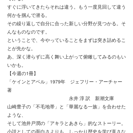
すぐに浮いてきたらそれは違う。
もう一度見回して違う
何かを掴んで潜る。
その繰り返しで自分に合った新しい分野が見つかる。
そ
んなものなのです。
ということで、
今やっていることをまずは突き詰めるこ
とが先かな。
あ、深く潜らずに高く舞い上がって俯瞰してみるのもい
いかも。
【今週の1冊】
「ケインとアベル」1979年 ジェフリー・アーチャー
著
永井 淳 訳 新潮文庫
山崎豊子の「不毛地帯」と「華麗なる一族」を合わせた
ような、
そして池井戸潤の「アキラとあきら」的なストーリー。
小説としての面白さよりも、しっかり歴史を学び直さな