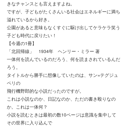
きなチャンスとも言えますよね。
ですが、
子どもがたくさんいる社会はエネルギーに満ち
溢れているから好き
。
公園があると意味もなくすぐに駆け出してケラケラ笑う
子ども時代
に戻りたい！
【今週の1冊】
「北回帰線」 1934年 ヘンリー・ミラー 著
一体何を読んでいるのだろう、何を読まされているんだ
ろう。
タイトルから勝手に想像していたのは、サン=テグジュ
ペリの
飛行機野郎的な小説だったのですが。
これは小説なのか、日記なのか、ただの書き殴りなの
か。
これは一体何？
小説を読むときは最初の数10ページは意識を集中して
その世界に
入り込んで