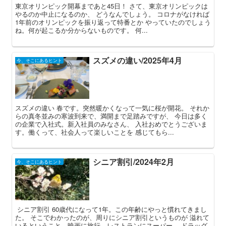
東京オリンピック開幕まであと45日！ さて、東京オリンピックは
やるのか中止になるのか、 どうなんでしょう。 コロナがなければ
1年前のオリンピックを振り返って特番とか やっていたのでしょう
ね。何が起こるか分からないものです。 何...
スズメの違い/2025年4月
今、そこにあるヒント
スズメの違い 春です。突然暖かくなって一気に桜が開花。 それか
らの真冬並みの寒波到来で、満開まで足踏みですが、 今日は多く
の企業で入社式。新入社員のみなさん、 入社おめでとうございま
す。働くって、社会人って楽しいことを 感じてもら...
シニア割引/2024年2月
今、そこにあるヒント
シニア割引 60歳代になって1年。この年齢にやっと慣れてきまし
た。 そこでわかったのが、周りにシニア割引というものが 溢れて
いるということ。映画に旅行。レストランにスーパー、 ドラッグ