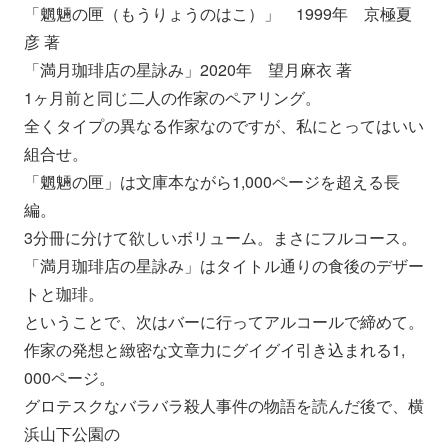
「魍魎の匣（もうりょうのはこ）」 1999年 京極夏
彦 著
「満月珈琲店の星詠み」2020年 望月麻衣 著
1ヶ月前と同じ二人の作家のペアリング。
全くタイプの異なる作家なのですが、私にとってはいい
組合せ。
「魍魎の匣」は文庫本ながら1,000ページを超える長
編。
3分冊に分けて欲しいボリューム。まさにフルコース。
「満月珈琲店の星詠み」はタイトル通りの食後のデザー
トと珈琲。
ということで、次はバーに行ってアルコールで締めて。
作家の発想と緻密な文章力にグイグイ引き込まれる1,
000ページ。
グロテスクなバラバラ殺人事件の物語を読んだ後で、
横
浜山下公園の