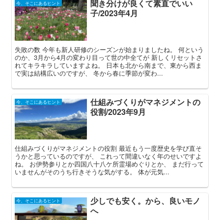
聞き分けが良くて素直でいい
今、そこにあるヒント
子/2023年4月
失敗の数 今年も新人研修のシーズンが始まりましたね。 何という
のか、3月から4月の変わり目って世の中全てが 新しくリセットさ
れてキラキラしていますよね。 日本も北から南まで、東から西ま
で実は結構広いのですが、 冬から春に季節が変わ...
仕組みづくりがマネジメントの
今、そこにあるヒント
役割/2023年9月
仕組みづくりがマネジメントの役割 最近もう一度歴史を学び直そ
うかと思っているのですが、 これって間違いなく年のせいですよ
ね。 お伊勢参りとか四国八十八ケ所霊場めぐりとか、 まだ行って
いませんがそのうち行きそうな気がする。 体が元気...
少しでも安く。から、良いモノ
今、そこにあるヒント
へ