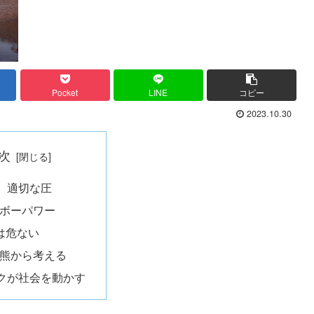
Pocket
LINE
コピー
2023.10.30
次
、適切な圧
ボーパワー
%は危ない
熊から考える
クが社会を動かす