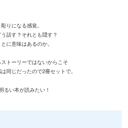
き彫りになる感覚。
どう話す？それとも隠
す？
ことに意味はあるのか
。
るストーリーではない
からこそ
は同じだったので2
冊セットで。
明るい本が読みたい
！