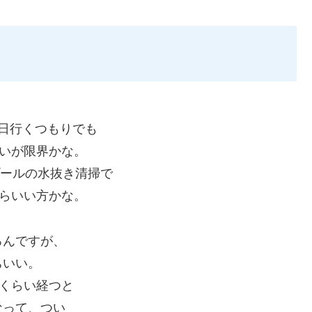
日行くつもりでも
らいが限界かな。
プールの水抜き清
掃で
たらいい方かな。
ろんですが、
ちいい。
分くらい経つと
なって、つい