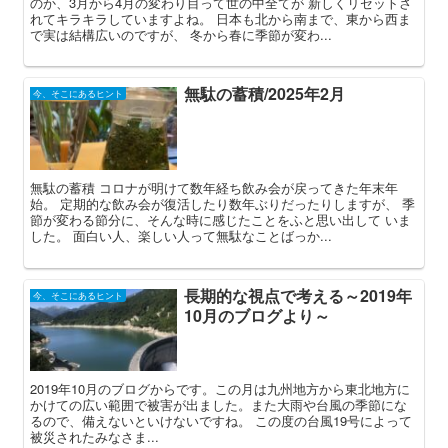
のか、3月から4月の変わり目って世の中全てが 新しくリセットさ
れてキラキラしていますよね。 日本も北から南まで、東から西ま
で実は結構広いのですが、 冬から春に季節が変わ...
無駄の蓄積/2025年2月
今、そこにあるヒント
無駄の蓄積 コロナが明けて数年経ち飲み会が戻ってきた年末年
始。 定期的な飲み会が復活したり数年ぶりだったりしますが、 季
節が変わる節分に、そんな時に感じたことをふと思い出して いま
した。 面白い人、楽しい人って無駄なことばっか...
長期的な視点で考える～2019年
今、そこにあるヒント
10月のブログより～
2019年10月のブログからです。この月は九州地方から東北地方に
かけての広い範囲で被害が出ました。また大雨や台風の季節にな
るので、備えないといけないですね。 この度の台風19号によって
被災されたみなさま...